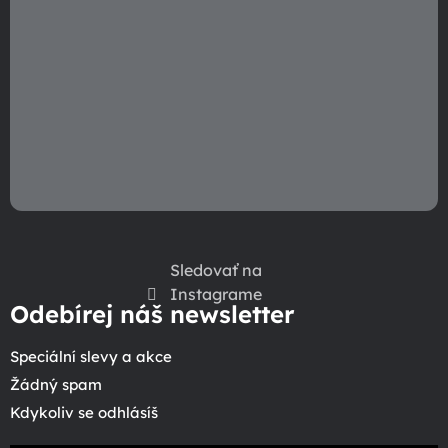
k
y
v
ý
p
i
s
u
Sledovať na
Instagrame
Odebírej náš newsletter
Speciální slevy a akce
Žádný spam
Kdykoliv se odhlásíš