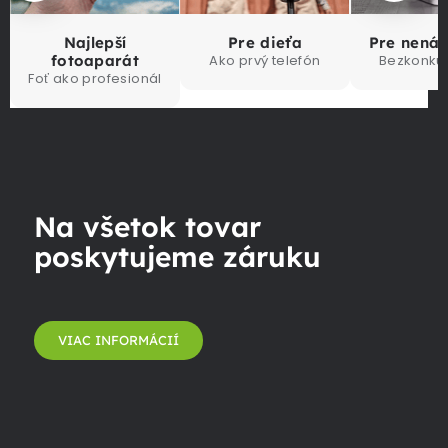
Najlepší
Pre dieťa
Pre nená
fotoaparát
Ako prvý telefón
Bezkonku
Foť ako profesionál
Na všetok tovar
poskytujeme záruku
VIAC INFORMÁCIÍ