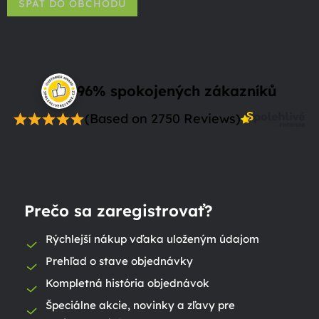
SPÄŤ DO OBCHODU
96% spokojených zákazníků
(Based on 2750 Reviews)
Prečo sa zaregistrovať?
Rýchlejší nákup vďaka uloženým údajom
Prehľad o stave objednávky
Kompletná história objednávok
Špeciálne akcie, novinky a zľavy pre