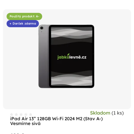
V
ý
Použitý produkt: A-
p
+ Darček zdarma
i
s
p
r
o
d
u
k
t
o
Skladom
(1 ks)
v
iPad Air 13” 128GB Wi-Fi 2024 M2 (Stav A-)
Vesmírne sivá