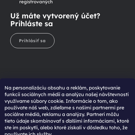
registrovaných
Už máte vytvorený účet?
Prihláste sa
Prihlásiť sa
Na personalizáciu obsahu a reklám, poskytovanie
Ešte nemáte účet?
funkcií sociálnych médií a analýzu našej návštevnosti
využívame súbory cookie. Informácie o tom, ako
Rýchlejší nákup vďaka uloženým údajom
používate náš web, zdieľame s našimi partnermi pre
Prehľad o stave objednávky
sociálne médiá, reklamu a analýzy. Partneri môžu
tieto údaje skombinovať s ďalšími informáciami, ktoré
Kompletná história objednávok
ste im poskytli, alebo ktoré získali v dôsledku toho, že
Špeciálne akcie, novinky a zľavy pre registrovaných
používate ich služby.