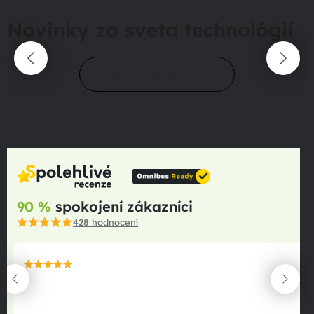
Novinky zo sveta technológií
Prejsť do magazínu
90 %
spokojení zákazníci
428
hodnocení
maximální spokojenost
22.06.2025