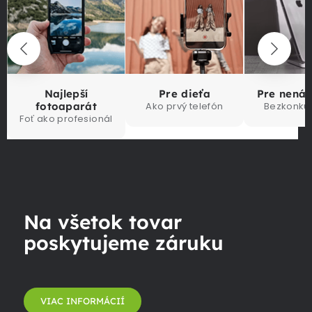
Najlepší
Pre dieťa
Pre nená
fotoaparát
Ako prvý telefón
Bezkonku
Foť ako profesionál
Na všetok tovar
poskytujeme záruku
VIAC INFORMÁCIÍ