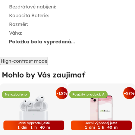
Bezdrátové nabíjení
:
Kapacita Baterie
:
Rozměr
:
Váha
:
Položka bola vypredaná…
High-contrast mode
Mohlo by Vás zaujímať
-15%
-57%
Nerozbaleno
Použitý produkt: A
Jarní výprodej ještě
Jarní výprodej ještě
1
dni
1
h
40
m
1
dni
1
h
40
m