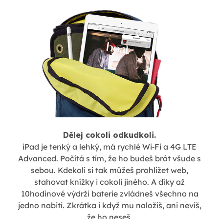
Dělej cokoli odkudkoli.
iPad je tenký a lehký, má rychlé Wi‑Fi a 4G LTE
Advanced. Počítá s tím, že ho budeš brát všude s
sebou. Kdekoli si tak můžeš prohlížet web,
stahovat knížky i cokoli jiného. A díky až
10hodinové výdrži baterie zvládneš všechno na
jedno nabití. Zkrátka i když mu naložíš, ani nevíš,
že ho neseš.