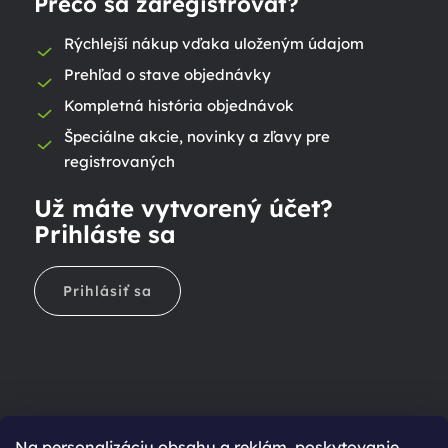
Prečo sa zaregistrovať?
Rýchlejší nákup vďaka uloženým údajom
Prehľad o stave objednávky
Kompletná história objednávok
Špeciálne akcie, novinky a zľavy pre
registrovaných
Už máte vytvorený účet?
Prihláste sa
Prihlásiť sa
Na personalizáciu obsahu a reklám, poskytovanie