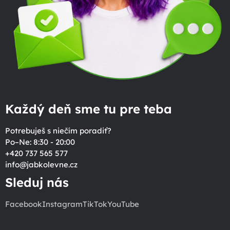
Každý deň sme tu pre teba
Potrebuješ s niečím poradiť?
Po–Ne: 8:30 - 20:00
+420 737 565 577
info
@
jabkolevne.cz
Sleduj nás
Facebook
Instagram
TikTok
YouTube