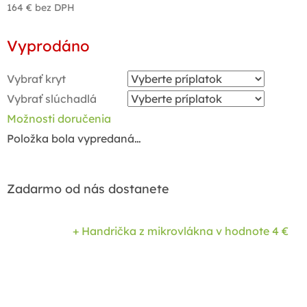
164 €
bez DPH
Jednotková
Vyprodáno
cena:
Vybrať kryt
Vybrať slúchadlá
Možnosti doručenia
Položka bola vypredaná…
Zadarmo od nás dostanete
+ Handrička z mikrovlákna
v hodnote 4 €