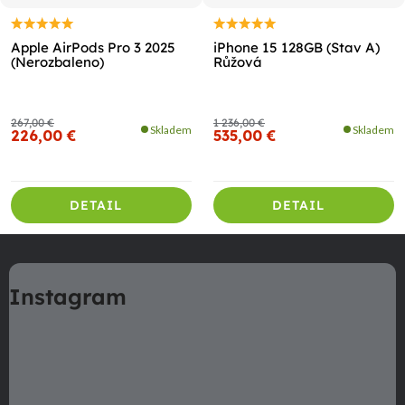
Apple AirPods Pro 3 2025
iPhone 15 128GB (Stav A)
(Nerozbaleno)
Růžová
267,00 €
1 236,00 €
Skladem
Skladem
226,00 €
535,00 €
DETAIL
DETAIL
Z
á
Instagram
p
ä
t
i