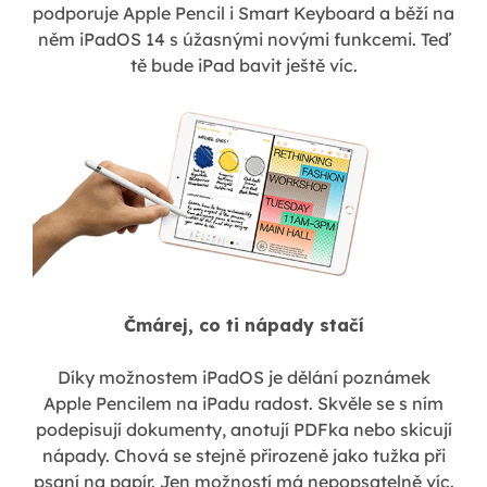
podporuje Apple Pencil i Smart Keyboard a běží na
něm iPadOS 14 s úžasnými novými funkcemi. Teď
tě bude iPad bavit ještě víc.
Čmárej, co ti nápady stačí
Díky možnostem iPadOS je dělání poznámek
Apple Pencilem na iPadu radost. Skvěle se s ním
podepisují dokumenty, anotují PDFka nebo skicují
nápady. Chová se stejně přirozeně jako tužka při
psaní na papír. Jen možností má nepopsatelně víc.