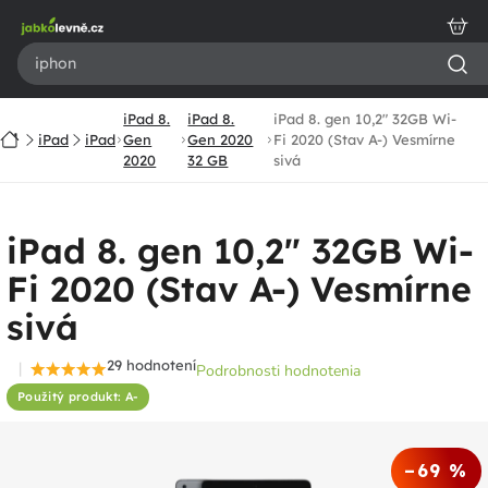
Prejsť
na
obsah
iPad 8.
iPad 8.
iPad 8. gen 10,2" 32GB Wi-
Domov
iPad
iPad
Gen
Gen 2020
Fi 2020 (Stav A-) Vesmírne
2020
32 GB
sivá
iPad 8. gen 10,2" 32GB Wi-
Fi 2020 (Stav A-) Vesmírne
sivá
29 hodnotení
Podrobnosti hodnotenia
Priemerné
Použitý produkt: A-
hodnotenie
produktu
je
–69 %
4,5