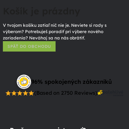
Košík je prázdny
V tvojom košíku zatiaľ nič nie je. Neviete si rady s
výberom? Potrebuješ poradiť pri výbere nového
zariadenia? Neváhaj sa na nás obrátiť.
SPÄŤ DO OBCHODU
96% spokojených zákazníků
(Based on 2750 Reviews)