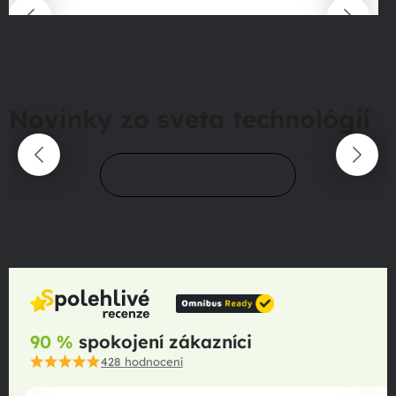
Novinky zo sveta technológií
Prejsť do magazínu
90 %
spokojení zákazníci
428
hodnocení