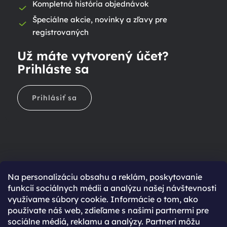
Kompletná história objednávok
Špeciálne akcie, novinky a zľavy pre
registrovaných
Už máte vytvorený účet?
Prihláste sa
Prihlásiť sa
Na personalizáciu obsahu a reklám, poskytovanie
Ešte nemáte účet?
funkcií sociálnych médií a analýzu našej návštevnosti
využívame súbory cookie. Informácie o tom, ako
Rýchlejší nákup vďaka uloženým údajom
používate náš web, zdieľame s našimi partnermi pre
Prehľad o stave objednávky
sociálne médiá, reklamu a analýzy. Partneri môžu