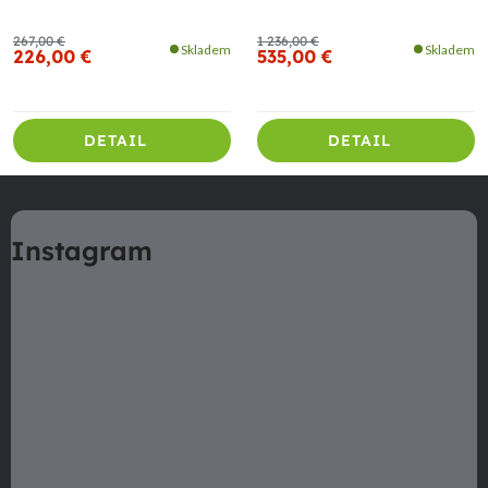
267,00 €
1 236,00 €
Skladem
Skladem
226,00 €
535,00 €
DETAIL
DETAIL
Z
á
Instagram
p
ä
t
i
e