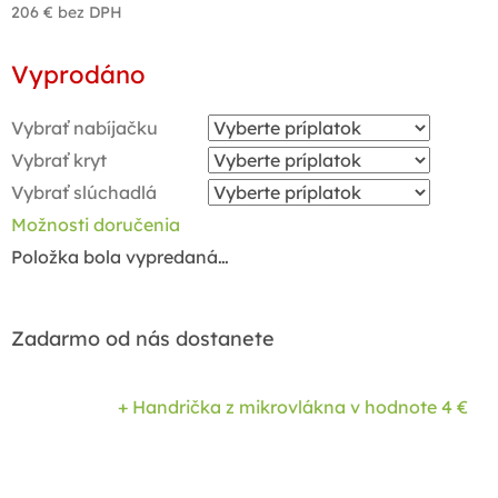
206 €
bez DPH
Jednotková
Vyprodáno
cena:
Vybrať nabíjačku
Vybrať kryt
Vybrať slúchadlá
Možnosti doručenia
Položka bola vypredaná…
Zadarmo od nás dostanete
+ Handrička z mikrovlákna
v hodnote 4 €