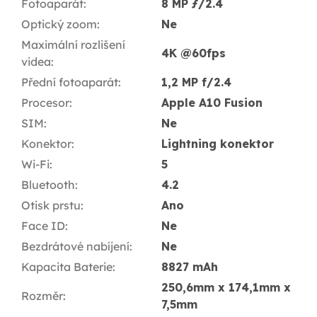
Fotoaparát
:
8 MP ƒ/2.4
Optický zoom
:
Ne
Maximální rozlišení
4K @60fps
videa
:
Přední fotoaparát
:
1,2 MP f/2.4
Procesor
:
Apple A10 Fusion
SIM
:
Ne
Konektor
:
Lightning konektor
Wi-Fi
:
5
Bluetooth
:
4.2
Otisk prstu
:
Ano
Face ID
:
Ne
Bezdrátové nabíjení
:
Ne
Kapacita Baterie
:
8827 mAh
250,6mm x 174,1mm x
Rozměr
:
7,5mm