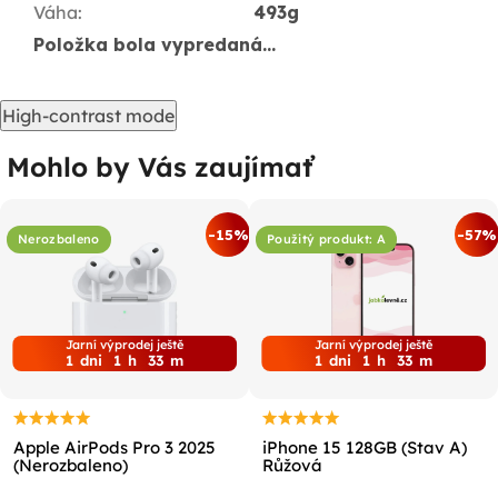
Váha
:
493g
Položka bola vypredaná…
High-contrast mode
Mohlo by Vás zaujímať
-15%
-57%
Nerozbaleno
Použitý produkt: A
Jarní výprodej ještě
Jarní výprodej ještě
1
dni
1
h
33
m
1
dni
1
h
33
m
Apple AirPods Pro 3 2025
iPhone 15 128GB (Stav A)
(Nerozbaleno)
Růžová