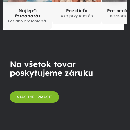
Najlepší
Pre dieťa
Pre nená
fotoaparát
Ako prvý telefón
Bezkonku
Foť ako profesionál
Na všetok tovar
poskytujeme záruku
VIAC INFORMÁCIÍ