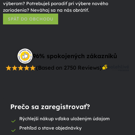
výberom? Potrebuješ poradiť pri výbere nového
zariadenia? Neváhaj sa na nás obrátiť.
SPÄŤ DO OBCHODU
96% spokojených zákazníků
(Based on 2750 Reviews)
Prečo sa zaregistrovať?
Rýchlejší nákup vďaka uloženým údajom
Prehľad o stave objednávky