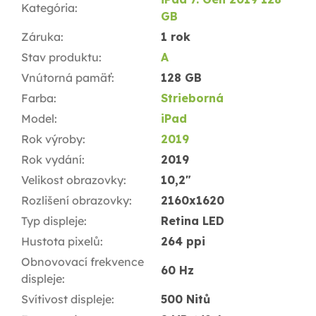
Kategória
:
GB
Záruka
:
1 rok
Stav produktu
:
A
Vnútorná pamäť
:
128 GB
Farba
:
Strieborná
Model
:
iPad
Rok výroby
:
2019
Rok vydání
:
2019
Velikost obrazovky
:
10,2"
Rozlišení obrazovky
:
2160x1620
Typ displeje
:
Retina LED
Hustota pixelů
:
264 ppi
Obnovovací frekvence
60 Hz
displeje
:
Svítivost displeje
:
500 Nitů