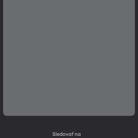
t
i
e
Sledovať na