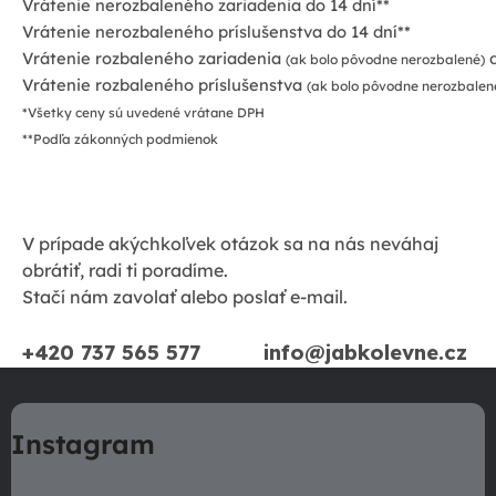
Vrátenie nerozbaleného zariadenia do 14 dní**
Vrátenie nerozbaleného príslušenstva do 14 dní**
Vrátenie rozbaleného zariadenia
d
(ak bolo pôvodne nerozbalené)
Vrátenie rozbaleného príslušenstva
(ak bolo pôvodne nerozbalen
*Všetky ceny sú uvedené vrátane DPH
**Podľa zákonných podmienok
V prípade akýchkoľvek otázok sa na nás neváhaj
obrátiť, radi ti poradíme.
Stačí nám zavolať alebo poslať e-mail.
+420 737 565 577
info@jabkolevne.cz
Z
á
Instagram
p
ä