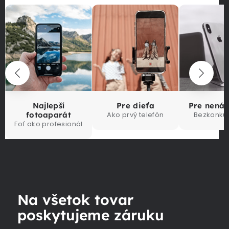
Najlepší
Pre dieťa
Pre nená
fotoaparát
Ako prvý telefón
Bezkonku
Foť ako profesionál
Na všetok tovar
poskytujeme záruku