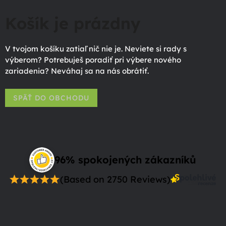
Košík je prázdny
V tvojom košíku zatiaľ nič nie je. Neviete si rady s
výberom? Potrebuješ poradiť pri výbere nového
zariadenia? Neváhaj sa na nás obrátiť.
SPÄŤ DO OBCHODU
96% spokojených zákazníků
(Based on 2750 Reviews)