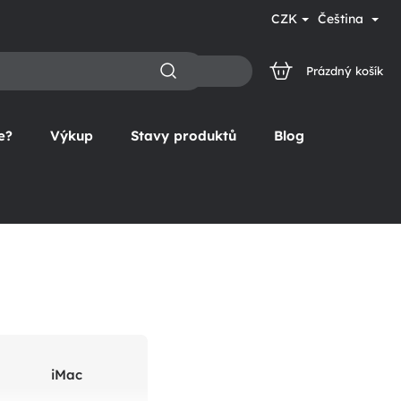
CZK
Čeština
Prázdný košík
NÁKUPNÍ
KOŠÍK
e?
Výkup
Stavy produktů
Blog
iMac