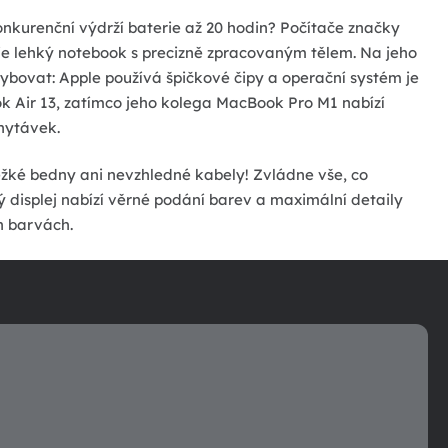
nkurenční výdrží baterie až 20 hodin? Počítače značky
je lehký notebook s precizně zpracovaným tělem. Na jeho
hybovat: Apple používá špičkové čipy a operační systém je
 Air 13, zatímco jeho kolega MacBook Pro M1 nabízí
chytávek.
žké bedny ani nevzhledné kabely! Zvládne vše, co
ý displej nabízí věrné podání barev a maximální detaily
ch barvách.