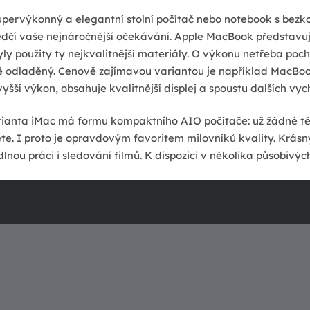
upervýkonný a elegantní stolní počítač nebo notebook s bezko
edčí vaše nejnáročnější očekávání. Apple MacBook představu
ly použity ty nejkvalitnější materiály. O výkonu netřeba poc
ě odladěný. Cenově zajímavou variantou je například MacBook
yšší výkon, obsahuje kvalitnější displej a spoustu dalších vy
arianta iMac má formu kompaktního AIO počítače: už žádné tě
te. I proto je opravdovým favoritem milovníků kvality. Krásn
lnou práci i sledování filmů. K dispozici v několika působivý