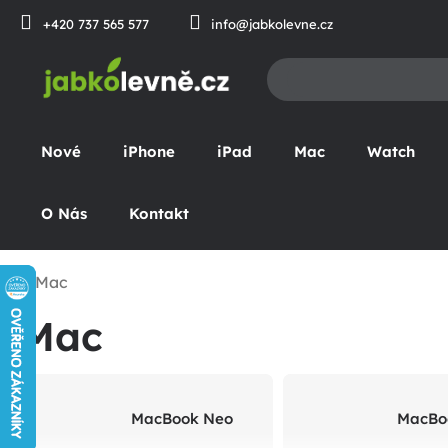
Přejít
+420 737 565 577
info@jabkolevne.cz
na
obsah
Nové
iPhone
iPad
Mac
Watch
O Nás
Kontakt
Mac
omů
Mac
MacBook Neo
MacBo