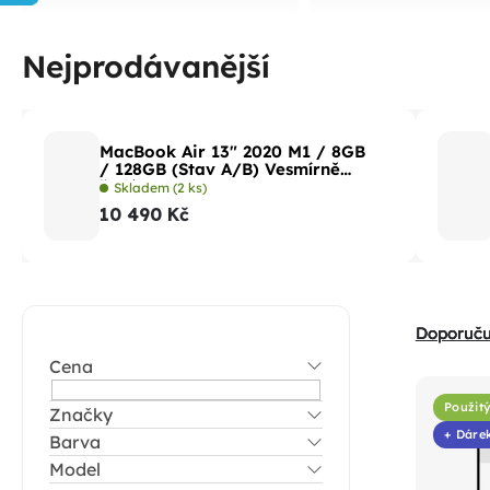
Nejprodávanější
MacBook Air 13" 2020 M1 / 8GB
/ 128GB (Stav A/B) Vesmírně
šedá
Skladem
(2 ks)
10 490 Kč
P
Ř
Doporuč
o
a
Cena
V
s
z
ý
t
Použitý
Značky
e
p
+ Dáre
Barva
r
n
i
Model
a