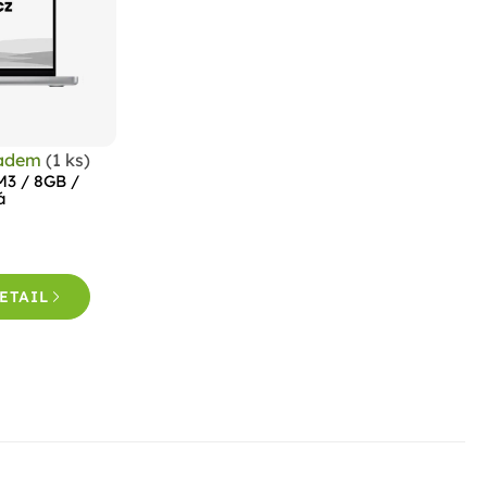
ladem
(1 ks)
M3 / 8GB /
á
ETAIL