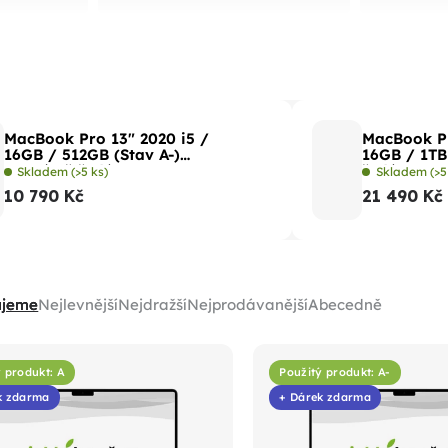
MacBook Pro 13" 2020 i5 /
MacBook Pr
16GB / 512GB (Stav A-)
16GB / 1TB
Vesmírně šedá
šedá
Skladem
(>5 ks)
Skladem
(>5
10 790 Kč
21 490 Kč
ujeme
Nejlevnější
Nejdražší
Nejprodávanější
Abecedně
 produkt: A
Použitý produkt: A-
k zdarma
+ Dárek zdarma