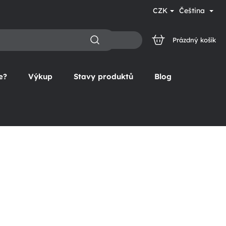
CZK
Čeština
Prázdný košík
NÁKUPNÍ
KOŠÍK
e?
Výkup
Stavy produktů
Blog