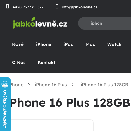
Přejít
+420 737 565 577
info@jabkolevne.cz
na
obsah
Nové
iPhone
iPad
Mac
Watch
O Nás
Kontakt
iPhone
iPhone 16 Plus
iPhone 16 Plus 128GB
omů
iPhone 16 Plus 128GB
P