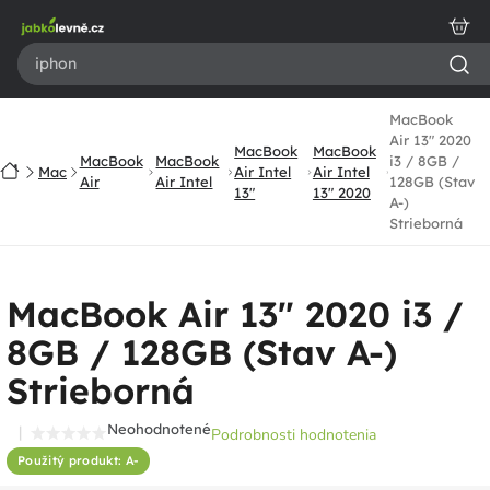
Prejsť
na
obsah
MacBook
Air 13" 2020
MacBook
MacBook
MacBook
MacBook
i3 / 8GB /
Domov
Mac
Air Intel
Air Intel
Air
Air Intel
128GB (Stav
13"
13" 2020
A-)
Strieborná
MacBook Air 13" 2020 i3 /
8GB / 128GB (Stav A-)
Strieborná
Neohodnotené
Podrobnosti hodnotenia
Priemerné
Použitý produkt: A-
hodnotenie