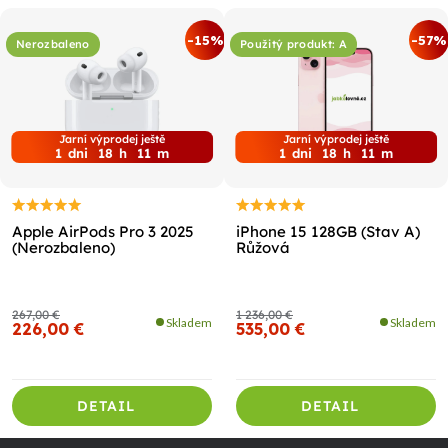
-15%
-57%
Nerozbaleno
Použitý produkt: A
Jarní výprodej ještě
Jarní výprodej ještě
1
dni
18
h
11
m
1
dni
18
h
11
m
Apple AirPods Pro 3 2025
iPhone 15 128GB (Stav A)
(Nerozbaleno)
Růžová
267,00 €
1 236,00 €
Skladem
Skladem
226,00 €
535,00 €
DETAIL
DETAIL