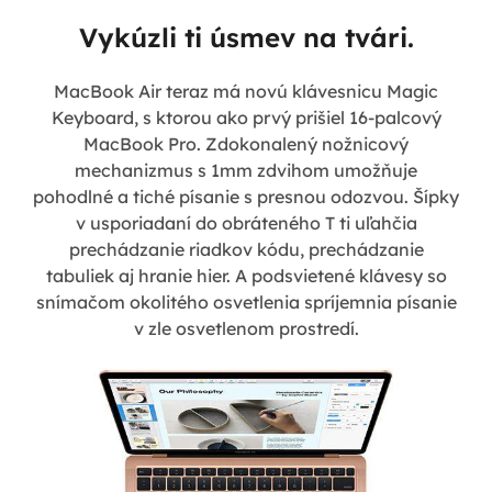
Vykúzli ti úsmev na tvári.
MacBook Air teraz má novú klávesnicu Magic
Keyboard, s ktorou ako prvý prišiel 16-palcový
MacBook Pro. Zdokonalený nožnicový
mechanizmus s 1mm zdvihom umožňuje
pohodlné a tiché písanie s presnou odozvou. Šípky
v usporiadaní do obráteného T ti uľahčia
prechádzanie riadkov kódu, prechádzanie
tabuliek aj hranie hier. A podsvietené klávesy so
snímačom okolitého osvetlenia spríjemnia písanie
v zle osvetlenom prostredí.