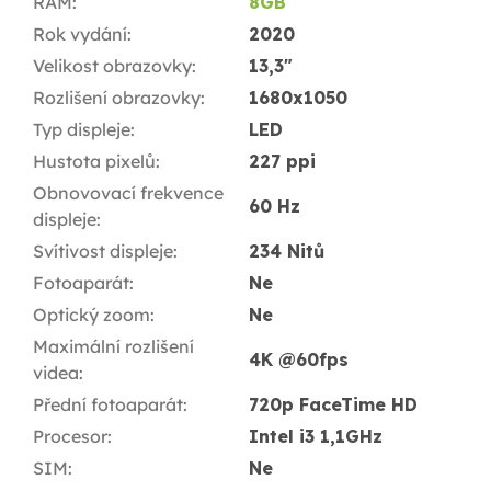
RAM
:
8GB
Rok vydání
:
2020
Velikost obrazovky
:
13,3"
Rozlišení obrazovky
:
1680x1050
Typ displeje
:
LED
Hustota pixelů
:
227 ppi
Obnovovací frekvence
60 Hz
displeje
:
Svítivost displeje
:
234 Nitů
Fotoaparát
:
Ne
Optický zoom
:
Ne
Maximální rozlišení
4K @60fps
videa
:
Přední fotoaparát
:
720p FaceTime HD
Procesor
:
Intel i3 1,1GHz
SIM
:
Ne