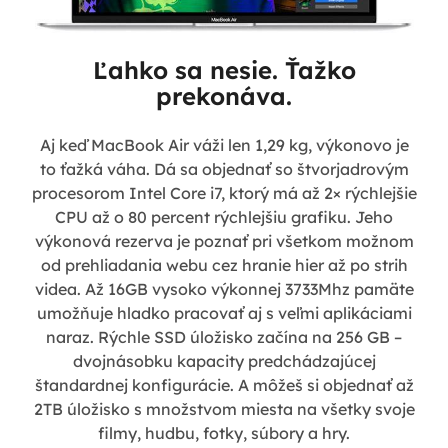
Ľahko sa nesie. Ťažko
prekonáva.
Aj keď MacBook Air váži len 1,29 kg, výkonovo je
to ťažká váha. Dá sa objednať so štvorjadrovým
procesorom Intel Core i7, ktorý má až 2× rýchlejšie
CPU až o 80 percent rýchlejšiu grafiku. Jeho
výkonová rezerva je poznať pri všetkom možnom
od prehliadania webu cez hranie hier až po strih
videa. Až 16GB vysoko výkonnej 3733Mhz pamäte
umožňuje hladko pracovať aj s veľmi aplikáciami
naraz. Rýchle SSD úložisko začína na 256 GB –
dvojnásobku kapacity predchádzajúcej
štandardnej konfigurácie. A môžeš si objednať až
2TB úložisko s množstvom miesta na všetky svoje
filmy, hudbu, fotky, súbory a hry.