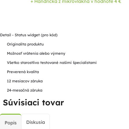
+ Handrička z mikrovlákna
v hodnote 4 €
Detail - Status widget (pro kód)
Originalita produktu
Možnosť vrátenia alebo výmeny
Všetko starostlivo testované našimi špecialistami
Preverená kvalita
12 mesiacov záruka
24-mesačná záruka
Súvisiaci tovar
Diskusia
Popis