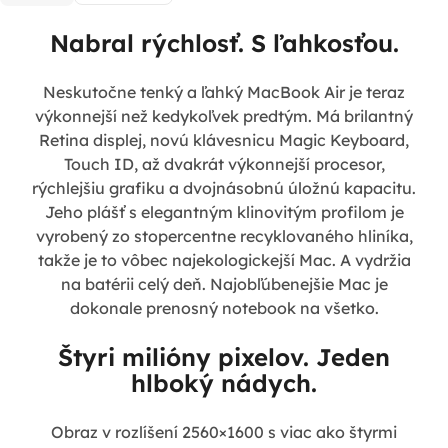
Nabral rýchlosť. S ľahkosťou.
Neskutočne tenký a ľahký MacBook Air je teraz
výkonnejší než kedykoľvek predtým. Má brilantný
Retina displej, novú klávesnicu Magic Keyboard,
Touch ID, až dvakrát výkonnejší procesor,
rýchlejšiu grafiku a dvojnásobnú úložnú kapacitu.
Jeho plášť s elegantným klinovitým profilom je
vyrobený zo stopercentne recyklovaného hliníka,
takže je to vôbec najekologickejší Mac. A vydržia
na batérii celý deň. Najobľúbenejšie Mac je
dokonale prenosný notebook na všetko.
Štyri milióny pixelov. Jeden
hlboký nádych.
Obraz v rozlíšení 2560×1600 s viac ako štyrmi