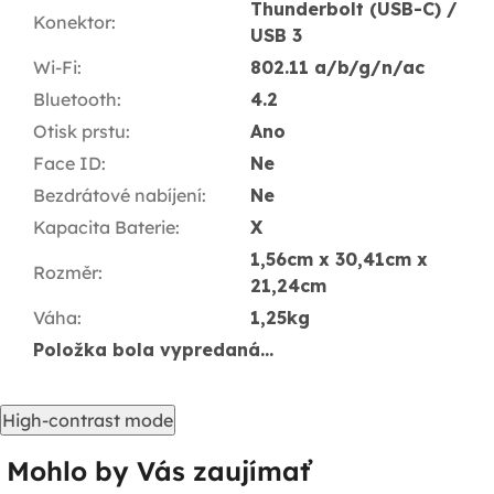
Thunderbolt (USB-C) /
Konektor
:
USB 3
Wi-Fi
:
802.11 a/b/g/n/ac
Bluetooth
:
4.2
Otisk prstu
:
Ano
Face ID
:
Ne
Bezdrátové nabíjení
:
Ne
Kapacita Baterie
:
X
1,56cm x 30,41cm x
Rozměr
:
21,24cm
Váha
:
1,25kg
Položka bola vypredaná…
High-contrast mode
Mohlo by Vás zaujímať