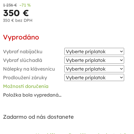
1 236 €
–71 %
350 €
350 €
bez DPH
Jednotková
Vyprodáno
cena:
Vybrať nabíjačku
Vybrať slúchadlá
Nálepky na klávesnicu
Prodloužení záruky
Možnosti doručenia
Položka bola vypredaná…
Zadarmo od nás dostanete