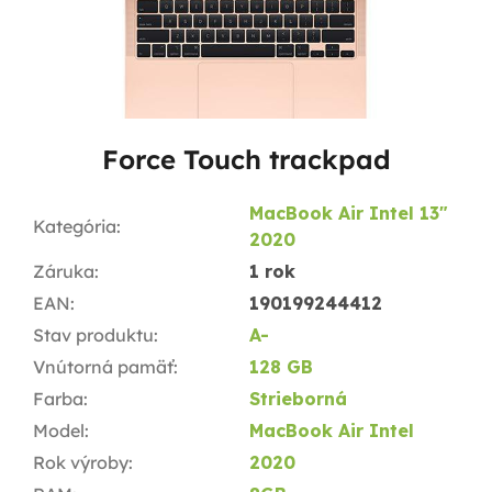
Force Touch trackpad
MacBook Air Intel 13"
Kategória
:
2020
Záruka
:
1 rok
EAN
:
190199244412
Stav produktu
:
A-
Vnútorná pamäť
:
128 GB
Farba
:
Strieborná
Model
:
MacBook Air Intel
Rok výroby
:
2020