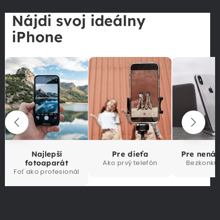
Nájdi svoj ideálny
iPhone
Najlepší
Pre dieťa
Pre nená
fotoaparát
Ako prvý telefón
Bezkonku
Foť ako profesionál