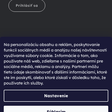
Prihlásiť sa
Na personalizáciu obsahu a reklám, poskytovanie
Ešte nemáte účet?
funkcií sociálnych médií a analýzu našej návštevnosti
využívame súbory cookie. Informácie o tom, ako
Rýchlejší nákup vďaka uloženým údajom
používate náš web, zdieľame s našimi partnermi pre
Prehľad o stave objednávky
sociálne médiá, reklamu a analýzy. Partneri môžu
tieto údaje skombinovať s ďalšími informáciami, ktoré
Kompletná história objednávok
ste im poskytli, alebo ktoré získali v dôsledku toho, že
Špeciálne akcie, novinky a zľavy pre registrovaných
používate ich služby.
REGISTROVAŤ SA
Nastavenie
Vytvoril Shoptet Premium
Súhlasím