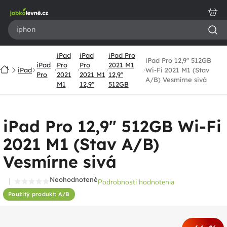
Prejsť
na
obsah
iPad
iPad
iPad Pro
iPad Pro 12,9" 512GB
iPad
Pro
Pro
2021 M1
Domov
iPad
Wi-Fi 2021 M1 (Stav
Pro
2021
2021 M1
12,9"
A/B) Vesmírne sivá
M1
12,9"
512GB
iPad Pro 12,9" 512GB Wi-Fi
2021 M1 (Stav A/B)
Vesmírne sivá
Neohodnotené
Podrobnosti hodnotenia
Priemerné
Použitý produkt: A/B
hodnotenie
produktu
je