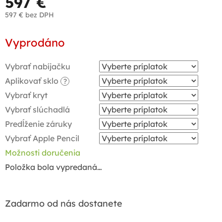
597 €
597 €
bez DPH
Jednotková
Vyprodáno
cena:
Vybrať nabíjačku
Aplikovať sklo
?
Vybrať kryt
Vybrať slúchadlá
Predĺženie záruky
Vybrať Apple Pencil
Možnosti doručenia
Položka bola vypredaná…
Zadarmo od nás dostanete