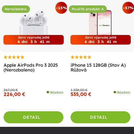
-15%
-57%
Nerozbaleno
Použitý produkt: A
Jarní výprodej ještě
Jarní výprodej ještě
6
dni
3
h
40
m
6
dni
3
h
40
m
Apple AirPods Pro 3 2025
iPhone 15 128GB (Stav A)
(Nerozbaleno)
Růžová
267,00 €
1 236,00 €
Skladem
Skladem
226,00 €
535,00 €
DETAIL
DETAIL
Z