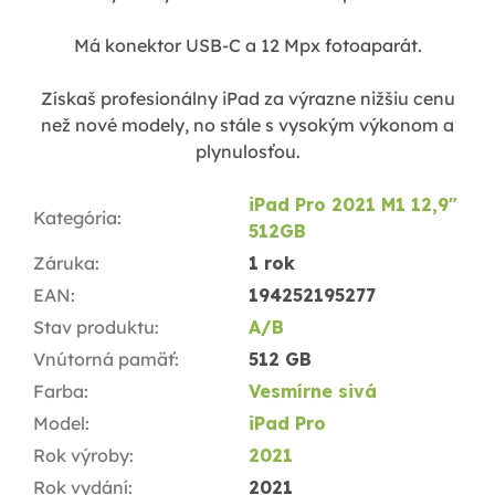
Má konektor USB-C a 12 Mpx fotoaparát.
Získaš profesionálny iPad za výrazne nižšiu cenu
než nové modely, no stále s vysokým výkonom a
plynulosťou.
iPad Pro 2021 M1 12,9"
Kategória
:
512GB
Záruka
:
1 rok
EAN
:
194252195277
Stav produktu
:
A/B
Vnútorná pamäť
:
512 GB
Farba
:
Vesmírne sivá
Model
:
iPad Pro
Rok výroby
:
2021
Rok vydání
:
2021