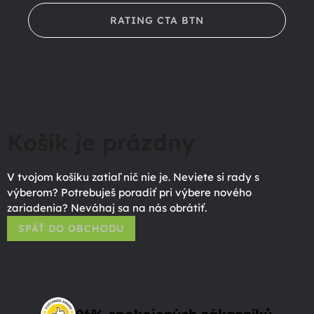
RATING CTA BTN
Košík je prázdny
V tvojom košíku zatiaľ nič nie je. Neviete si rady s
výberom? Potrebuješ poradiť pri výbere nového
zariadenia? Neváhaj sa na nás obrátiť.
SPÄŤ DO OBCHODU