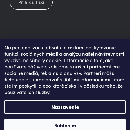
Prihlásiť sa
Na personalizáciu obsahu a reklám, poskytovanie
Ešte nemáte účet?
funkcií sociálnych médií a analýzu našej návštevnosti
využívame súbory cookie. Informácie o tom, ako
Rýchlejší nákup vďaka uloženým údajom
používate náš web, zdieľame s našimi partnermi pre
Prehľad o stave objednávky
sociálne médiá, reklamu a analýzy. Partneri môžu
tieto údaje skombinovať s ďalšími informáciami, ktoré
Kompletná história objednávok
ste im poskytli, alebo ktoré získali v dôsledku toho, že
Špeciálne akcie, novinky a zľavy pre registrovaných
používate ich služby.
REGISTROVAŤ SA
Nastavenie
Vytvoril Shoptet Premium
Súhlasím
Copyright 2026
JabkoLevně.sk
. Všetky práva vyhradené.