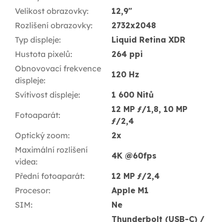
Velikost obrazovky
:
12,9"
Rozlišení obrazovky
:
2732x2048
Typ displeje
:
Liquid Retina XDR
Hustota pixelů
:
264 ppi
Obnovovací frekvence
120 Hz
displeje
:
Svítivost displeje
:
1 600 Nitů
12 MP ƒ/1,8, 10 MP
Fotoaparát
:
ƒ/2,4
Optický zoom
:
2x
Maximální rozlišení
4K @60fps
videa
:
Přední fotoaparát
:
12 MP ƒ/2,4
Procesor
:
Apple M1
SIM
:
Ne
Thunderbolt (USB-C) /