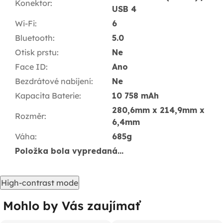
Konektor
:
USB 4
Wi-Fi
:
6
Bluetooth
:
5.0
Otisk prstu
:
Ne
Face ID
:
Ano
Bezdrátové nabíjení
:
Ne
Kapacita Baterie
:
10 758 mAh
280,6mm x 214,9mm x
Rozměr
:
6,4mm
Váha
:
685g
Položka bola vypredaná…
High-contrast mode
Mohlo by Vás zaujímať