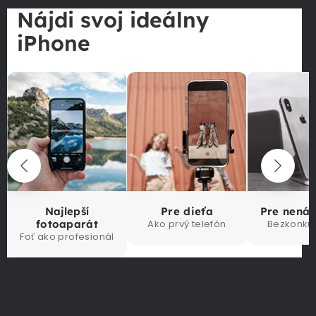
Nájdi svoj ideálny
iPhone
Najlepší
Pre dieťa
Pre nená
fotoaparát
Ako prvý telefón
Bezkonku
Foť ako profesionál