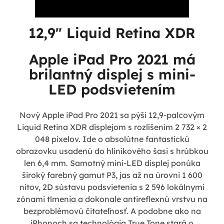
12,9" Liquid Retina XDR
Apple iPad Pro 2021 má
brilantný displej s mini-
LED podsvietením
Nový Apple iPad Pro 2021 sa pýši 12,9-palcovým
Liquid Retina XDR displejom s rozlíšením 2 732 × 2
048 pixelov. Ide o absolútne fantastickú
obrazovku usadenú do hliníkového šasi s hrúbkou
len 6,4 mm. Samotný mini-LED displej ponúka
široký farebný gamut P3, jas až na úrovni 1 600
nitov, 2D sústavu podsvietenia s 2 596 lokálnymi
zónami tlmenia a dokonale antireflexnú vrstvu na
bezproblémovú čitateľnosť. A podobne ako na
iPhonoch sa technológia True Tone stará o