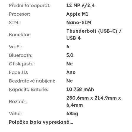
Přední fotoaparát
:
12 MP ƒ/2,4
Procesor
:
Apple M1
SIM
:
Nano-SIM
Thunderbolt (USB-C) /
Konektor
:
USB 4
Wi-Fi
:
6
Bluetooth
:
5.0
Otisk prstu
:
Ne
Face ID
:
Ano
Bezdrátové nabíjení
:
Ne
Kapacita Baterie
:
10 758 mAh
280,6mm x 214,9mm x
Rozměr
:
6,4mm
Váha
:
685g
Položka bola vypredaná…