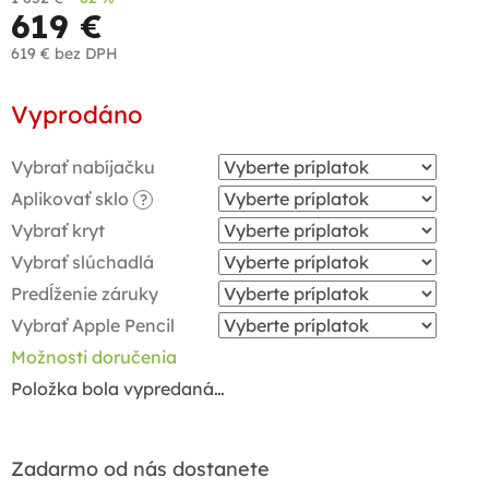
619 €
619 €
bez DPH
Jednotková
Vyprodáno
cena:
Vybrať nabíjačku
Aplikovať sklo
?
Vybrať kryt
Vybrať slúchadlá
Predĺženie záruky
Vybrať Apple Pencil
Možnosti doručenia
Položka bola vypredaná…
Zadarmo od nás dostanete