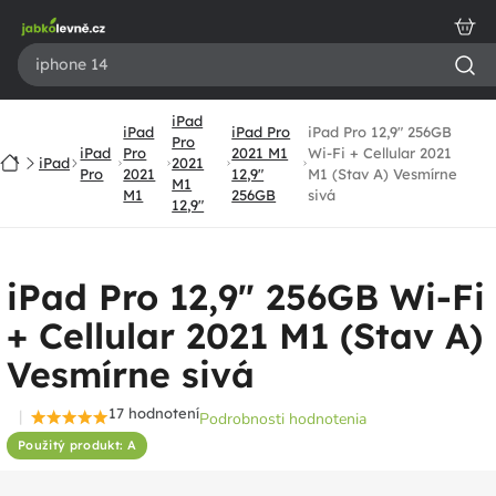
Prejsť
na
obsah
iPad
iPad
iPad Pro
iPad Pro 12,9" 256GB
Pro
iPad
Pro
2021 M1
Wi-Fi + Cellular 2021
Domov
iPad
2021
Pro
2021
12,9"
M1 (Stav A) Vesmírne
M1
M1
256GB
sivá
12,9"
iPad Pro 12,9" 256GB Wi-Fi
+ Cellular 2021 M1 (Stav A)
Vesmírne sivá
17 hodnotení
Podrobnosti hodnotenia
Priemerné
Použitý produkt: A
hodnotenie
produktu