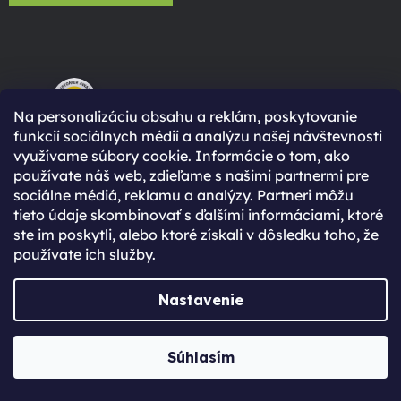
96% spokojených zákazníků
Na personalizáciu obsahu a reklám, poskytovanie
(Based on 2750 Reviews)
funkcií sociálnych médií a analýzu našej návštevnosti
využívame súbory cookie. Informácie o tom, ako
používate náš web, zdieľame s našimi partnermi pre
sociálne médiá, reklamu a analýzy. Partneri môžu
tieto údaje skombinovať s ďalšími informáciami, ktoré
ste im poskytli, alebo ktoré získali v dôsledku toho, že
Prečo sa zaregistrovať?
používate ich služby.
Rýchlejší nákup vďaka uloženým údajom
Nastavenie
Prehľad o stave objednávky
Kompletná história objednávok
Súhlasím
Špeciálne akcie, novinky a zľavy pre
registrovaných