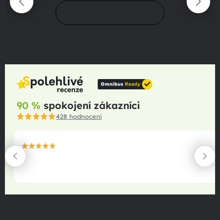
Prejsť do magazínu
90 %
spokojení zákazníci
428
hodnocení
maximální spokojenost
22.06.2025