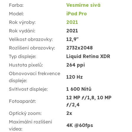
Farba
:
Vesmírne sivá
Model
:
iPad Pro
Rok výroby
:
2021
Rok vydání
:
2021
Velikost obrazovky
:
12,9"
Rozlišení obrazovky
:
2732x2048
Typ displeje
:
Liquid Retina XDR
Hustota pixelů
:
264 ppi
Obnovovací frekvence
120 Hz
displeje
:
Svítivost displeje
:
1 600 Nitů
12 MP ƒ/1,8, 10 MP
Fotoaparát
:
ƒ/2,4
Optický zoom
:
2x
Maximální rozlišení
4K @60fps
videa
: