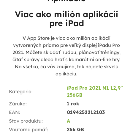
Viac ako milión aplikácií
pre iPad
V App Store je viac ako milión aplikácií
vytvorených priamo pre veľký displej iPadu Pro
2021. Môžete skladať hudbu, plánovať tréningy,
čítať správy alebo hrať s kamarátmi on-line hry.
Na všetko, čo vás zaujíma, tak nájdete skvelú
aplikáciu.
iPad Pro 2021 M1 12,9"
Kategória
:
256GB
Záruka
:
1 rok
EAN
:
0194252212103
Stav produktu
:
A
Vnútorná pamäť
:
256 GB