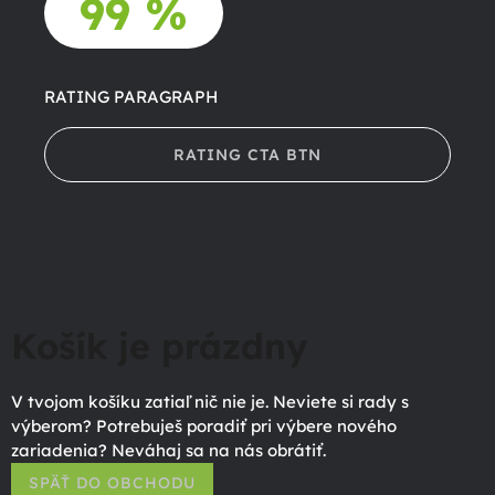
99 %
RATING PARAGRAPH
RATING CTA BTN
Košík je prázdny
V tvojom košíku zatiaľ nič nie je. Neviete si rady s
výberom? Potrebuješ poradiť pri výbere nového
zariadenia? Neváhaj sa na nás obrátiť.
SPÄŤ DO OBCHODU