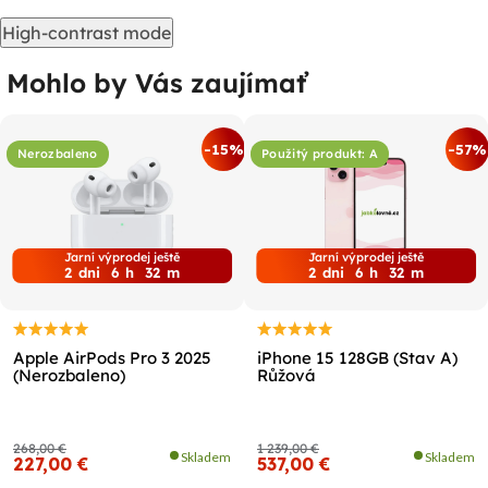
High-contrast mode
Mohlo by Vás zaujímať
-15%
-57%
Nerozbaleno
Použitý produkt: A
Jarní výprodej ještě
Jarní výprodej ještě
2
dni
6
h
32
m
2
dni
6
h
32
m
Apple AirPods Pro 3 2025
iPhone 15 128GB (Stav A)
(Nerozbaleno)
Růžová
268,00 €
1 239,00 €
Skladem
Skladem
227,00 €
537,00 €