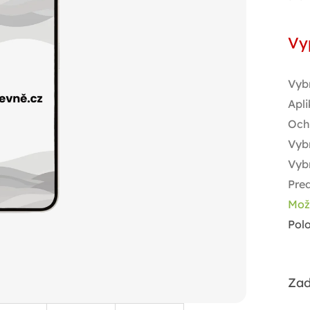
Jed
cen
Vy
Vyb
Apli
Och
Vybr
Vyb
Pred
Mož
Pol
Zad