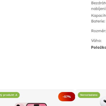
Bezdrát
nabíjení
Kapacit
Baterie
:
Rozměr
:
Váha
:
Položk
tý produkt: A
Nerozbaleno
-57%