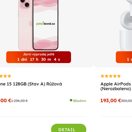
Jarní výprodej ještě
1
dni
17
h
30
m
3
s
1
ne 15 128GB (Stav A) Růžová
Apple AirPods 
(Nerozbaleno)
,00 €
193,00 €
1 236,00 €
Skladem
300,00
DETAIL