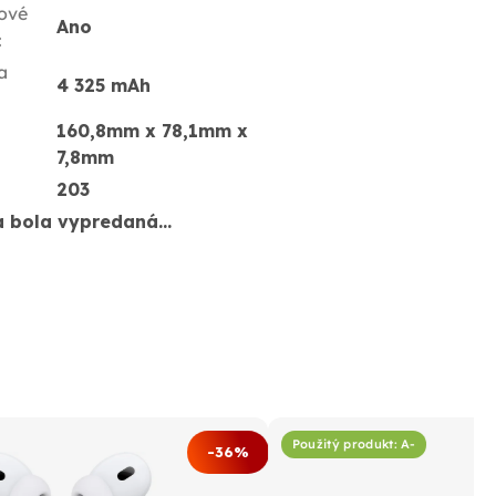
ové
Ano
:
a
4 325 mAh
160,8mm x 78,1mm x
7,8mm
203
a bola vypredaná…
Použitý produkt: A-
-36%