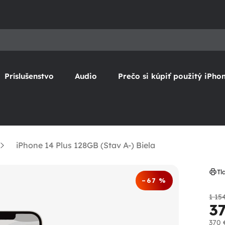
Príslušenstvo
Audio
Prečo si kúpiť použitý iPho
iPhone 14 Plus 128GB (Stav A-) Biela
Tl
–67 %
1 15
3
370 