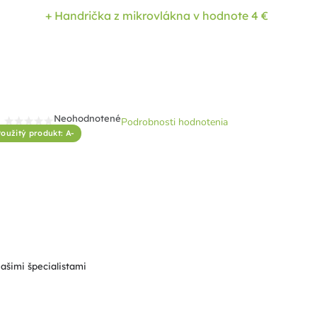
+ Handrička z mikrovlákna
v hodnote 4 €
Neohodnotené
Podrobnosti hodnotenia
Priemerné
oužitý produkt: A-
hodnotenie
produktu
je
0,0
z
5
hviezdičiek.
našimi špecialistami