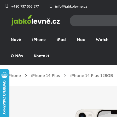
Prejsť
+420 737 565 577
info@jabkolevne.cz
na
obsah
Nové
iPhone
iPad
Mac
Watch
O Nás
Kontakt
iPhone
iPhone 14 Plus
iPhone 14 Plus 128GB
omov