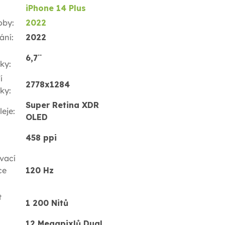
iPhone 14 Plus
oby
:
2022
ání
:
2022
6,7¨
ky
:
í
2778x1284
ky
:
Super Retina XDR
leje
:
OLED
458 ppi
vací
ce
120 Hz
t
1 200 Nitů
12 Megapixlů Dual