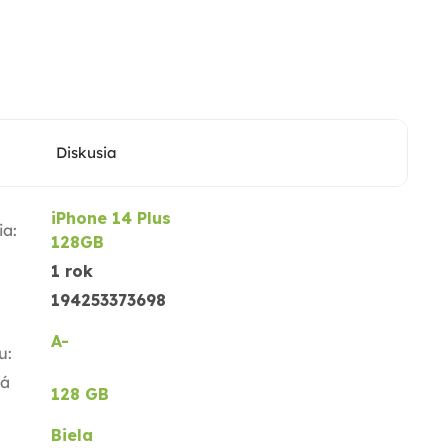
Diskusia
iPhone 14 Plus
ia
:
128GB
1 rok
194253373698
A-
u
:
ná
128 GB
Biela