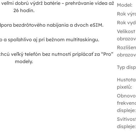
veľmi dobrú výdrž batérie – prehrávanie videa až
Model
:
26 hodín.
Rok výr
Rok vyd
dpora bezdrôtového nabíjania a dvoch eSIM.
Velikost
obrazov
o a spoľahlivo aj pri bežnom multitaskingu.
Rozlišen
 chcú veľký telefón bez nutnosti priplácať za “Pro”
obrazov
modely.
Typ disp
Hustota
pixelů
:
Obnovo
frekven
displeje
:
Svítivos
displeje
: