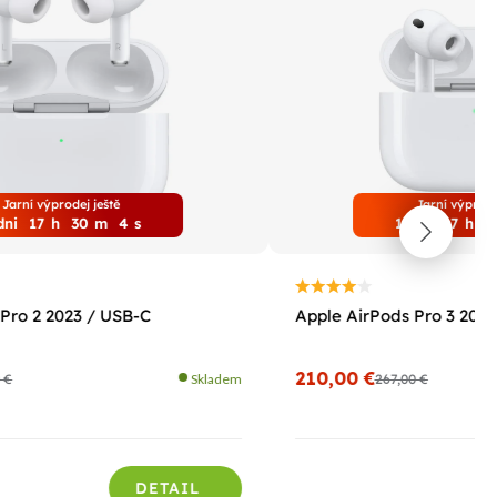
Jarní výprodej ještě
Jarní výprode
dni
17
h
30
m
3
s
1
dni
17
h
3
Pro 2 2023 / USB-C
Apple AirPods Pro 3 2025
210,00 €
 €
Skladem
267,00 €
DETAIL