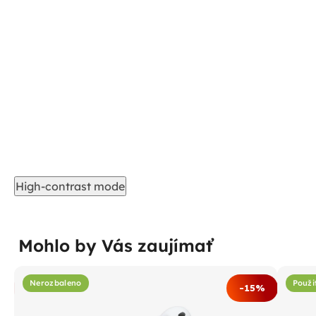
High-contrast mode
Mohlo by Vás zaujímať
Nerozbaleno
Použi
%
-15%