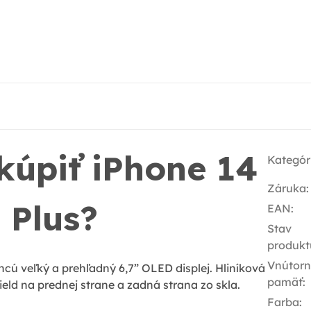
 kúpiť iPhone 14
Kategór
Záruka
:
Plus?
EAN
:
Stav
produkt
Vnútor
chcú veľký a prehľadný 6,7” OLED displej. Hliníková
pamäť
:
eld na prednej strane a zadná strana zo skla.
Farba
: