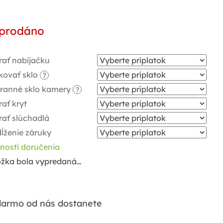
notková
a:
prodáno
rať nabíjačku
kovať sklo
?
ranné sklo kamery
?
ať kryt
rať slúchadlá
ĺženie záruky
nosti doručenia
ožka bola vypredaná…
armo od nás dostanete