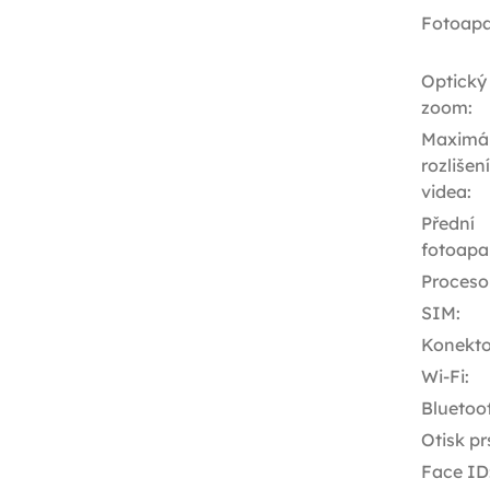
Fotoapa
Optický
zoom
:
Maximál
rozlišení
videa
:
Přední
fotoapa
Proceso
SIM
:
Konekto
Wi-Fi
:
Bluetoo
Otisk pr
Face ID