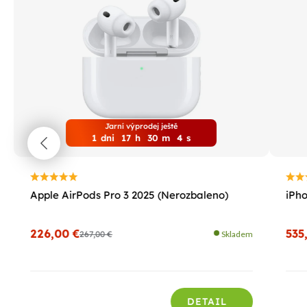
Jarní výprodej ještě
1
dni
17
h
30
m
3
s
Apple AirPods Pro 3 2025 (Nerozbaleno)
iPho
226,00 €
535
267,00 €
Skladem
DETAIL