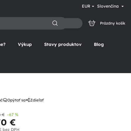
EUR
Slovenčina
Prázdny košík
NÁKUPNÝ
KOŠÍK
ne?
Výkup
Stavy produktov
Blog
ač
Opýtať sa
Zdieľať
4 €
–67 %
70 €
€
bez DPH