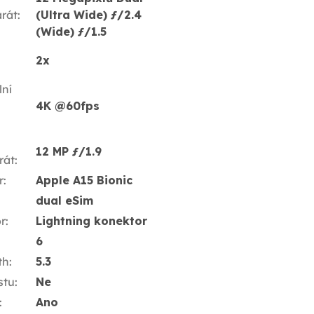
rát
:
(Ultra Wide) ƒ/2.4
(Wide) ƒ/1.5
2x
ní
4K @60fps
12 MP ƒ/1.9
rát
:
r
:
Apple A15 Bionic
dual eSim
r
:
Lightning konektor
6
th
:
5.3
stu
:
Ne
:
Ano