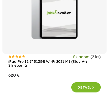
p
r
o
d
u
k
t
o
Skladom
(2 ks)
Priemerné
v
iPad Pro 12,9" 512GB Wi-Fi 2021 M1 (Stav A-)
hodnotenie
Strieborná
produktu
620 €
je
5,0
DETAIL
z
5
hviezdičiek.
O