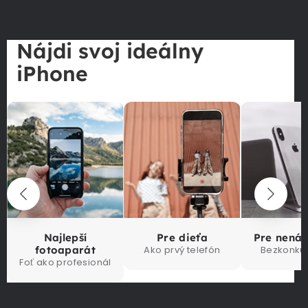
Nájdi svoj ideálny
iPhone
Najlepší
Pre dieťa
Pre nená
fotoaparát
Ako prvý telefón
Bezkonku
Foť ako profesionál