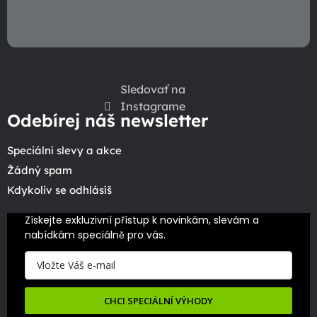
s
u
Sledovať na
Instagrame
Odebírej náš newsletter
Speciální slevy a akce
Žádný spam
Kdykoliv se odhlásíš
Získejte exkluzivní přístup k novinkám, slevám a 
nabídkám speciálně pro vás.
CHCI SPECIÁLNÍ VÝHODY