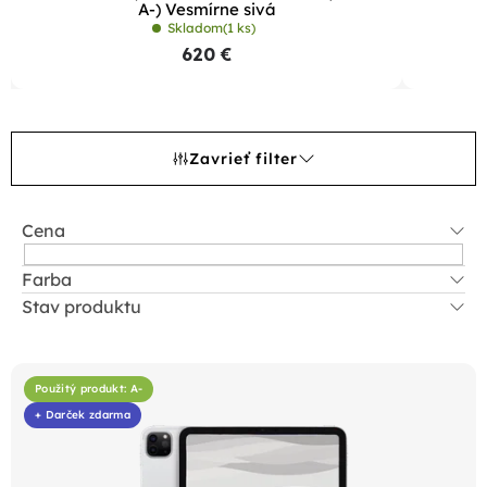
A-) Vesmírne sivá
Skladom
(1 ks)
620 €
Zavrieť filter
Cena
Farba
Stav produktu
V
ý
Použitý produkt: A-
p
+ Darček zdarma
i
s