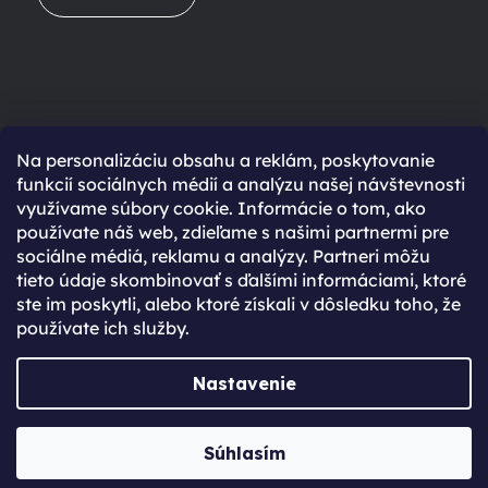
Na personalizáciu obsahu a reklám, poskytovanie
Ešte nemáte účet?
funkcií sociálnych médií a analýzu našej návštevnosti
využívame súbory cookie. Informácie o tom, ako
Rýchlejší nákup vďaka uloženým údajom
používate náš web, zdieľame s našimi partnermi pre
Prehľad o stave objednávky
sociálne médiá, reklamu a analýzy. Partneri môžu
tieto údaje skombinovať s ďalšími informáciami, ktoré
Kompletná história objednávok
ste im poskytli, alebo ktoré získali v dôsledku toho, že
Špeciálne akcie, novinky a zľavy pre registrovaných
používate ich služby.
REGISTROVAŤ SA
Nastavenie
Vytvoril Shoptet Premium
Súhlasím
Copyright 2026
JabkoLevně.sk
. Všetky práva vyhradené.