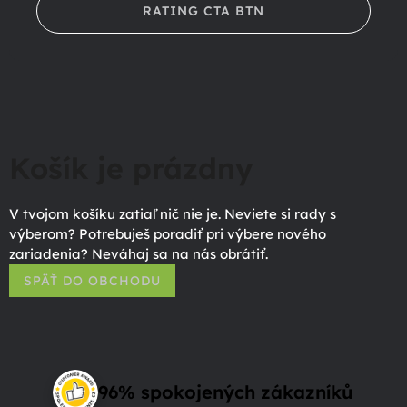
RATING CTA BTN
Košík je prázdny
V tvojom košíku zatiaľ nič nie je. Neviete si rady s
výberom? Potrebuješ poradiť pri výbere nového
zariadenia? Neváhaj sa na nás obrátiť.
SPÄŤ DO OBCHODU
96% spokojených zákazníků