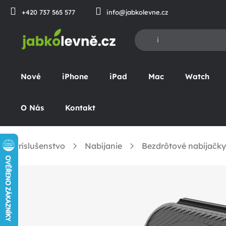
Prejsť
+420 737 565 577
info@jabkolevne.cz
na
obsah
Nové
iPhone
iPad
Mac
Watch
O Nás
Kontakt
Príslušenstvo
Nabíjanie
Bezdrôtové nabíjačky
omov