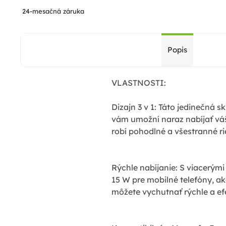
24-mesačná záruka
Popis
VLASTNOSTI:
Dizajn 3 v 1: Táto jedinečná
vám umožní naraz nabíjať váš 
robí pohodlné a všestranné ri
Rýchle nabíjanie: S viacerým
15 W pre mobilné telefóny, ak
môžete vychutnať rýchle a efe