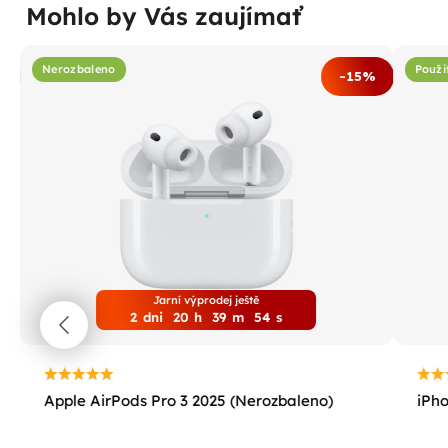
Mohlo by Vás zaujímať
Nerozbaleno
Použi
%
-15%
Jarní výprodej ještě
2
dni
20
h
39
m
53
s
Apple AirPods Pro 3 2025 (Nerozbaleno)
iPho