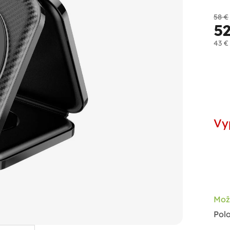
58 €
5
43 €
Jed
cen
Vy
Mož
Pol