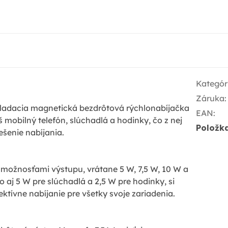
Kategór
Záruka
:
 skladacia magnetická bezdrôtová rýchlonabíjačka
EAN
:
mobilný telefón, slúchadlá a hodinky, čo z nej
Položk
ešenie nabíjania.
i možnosťami výstupu, vrátane 5 W, 7,5 W, 10 W a
o aj 5 W pre slúchadlá a 2,5 W pre hodinky, si
ktívne nabíjanie pre všetky svoje zariadenia.