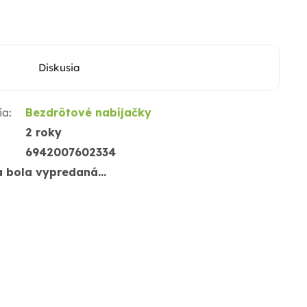
Diskusia
ia
:
Bezdrôtové nabíjačky
2 roky
6942007602334
a bola vypredaná…