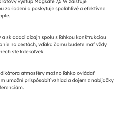
rôtový výstup Magsafe 7,5 W zaisťuje
ou zariadení a poskytuje spoľahlivé a efektívne
pple.
a skladací dizajn spolu s ľahkou konštrukciou
vanie na cestách, vďaka čomu budete mať vždy
 nech ste kdekoľvek.
ndikátora atmosféry možno ľahko ovládať
 umožní prispôsobiť vzhľad a dojem z nabíjačky
ferenciám.