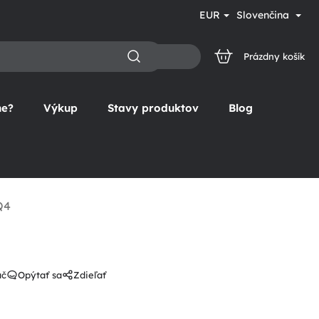
EUR
Slovenčina
Prázdny košík
NÁKUPNÝ
KOŠÍK
ne?
Výkup
Stavy produktov
Blog
Q4
ač
Opýtať sa
Zdieľať