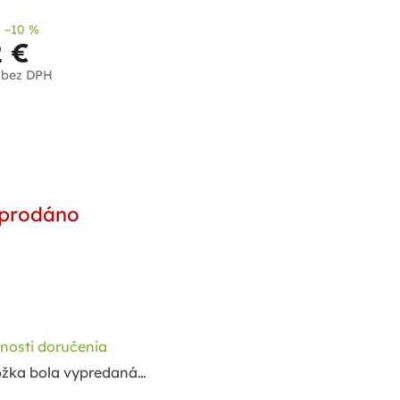
–10 %
2 €
 bez DPH
notková
a:
prodáno
nosti doručenia
ožka bola vypredaná…