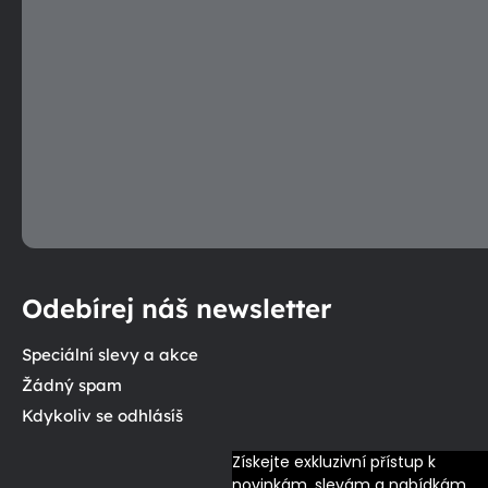
Odebírej náš newsletter
Speciální slevy a akce
Žádný spam
Kdykoliv se odhlásíš
Získejte exkluzivní přístup k 
novinkám, slevám a nabídkám 