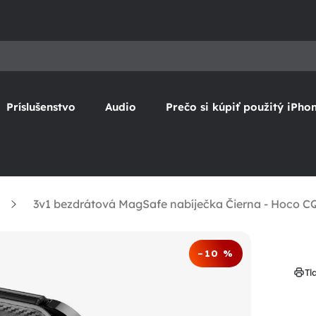
Príslušenstvo
Audio
Prečo si kúpiť použitý iPho
3v1 bezdrátová MagSafe nabíječka Čierna - Hoco C
–10 %
Tl