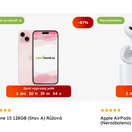
tý produkt: A
Nerozbaleno
-57%
Jarní výprodej ještě
2
dni
20
h
39
m
53
s
2
d
ne 15 128GB (Stav A) Růžová
Apple AirPods 
(Nerozbaleno)