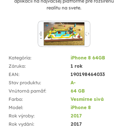
aplikácií na najväčšej platforme pre rozšírenú
realitu na svete.
Kategória
:
iPhone 8 64GB
Záruka
:
1 rok
EAN
:
190198464033
Stav produktu
:
A-
Vnútorná pamäť
:
64 GB
Farba
:
Vesmírne sivá
Model
:
iPhone 8
Rok výroby
:
2017
Rok vydání
:
2017