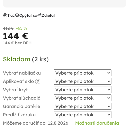
Tlač
Opýtať sa
Zdieľať
412 €
–65 %
144 €
144 €
bez DPH
Jednotková
Skladom
(2 ks)
cena:
Vybrať nabíjačku
Aplikovať sklo
?
Vybrať kryt
Vybrať slúchadlá
Garancia batérie
Predĺžiť záruku
Môžeme doručiť do:
12.8.2026
Možnosti doručenia