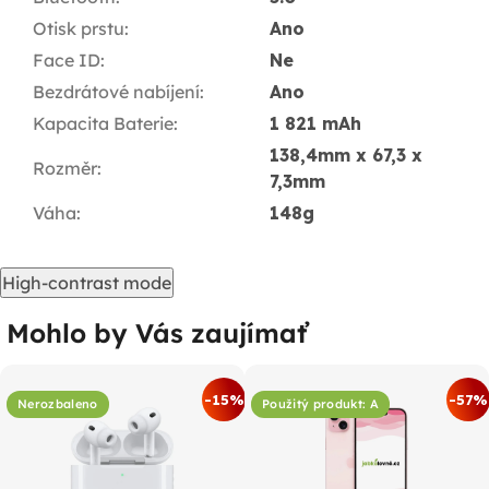
Otisk prstu
:
Ano
Face ID
:
Ne
Bezdrátové nabíjení
:
Ano
Kapacita Baterie
:
1 821 mAh
138,4mm x 67,3 x
Rozměr
:
7,3mm
Váha
:
148g
High-contrast mode
Mohlo by Vás zaujímať
-15%
-57%
Nerozbaleno
Použitý produkt: A