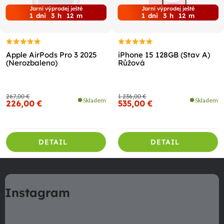
Jarní výprodej ještě
Jarní výprodej ještě
1
dni
3
h
12
m
1
dni
3
h
12
m
Apple AirPods Pro 3 2025
iPhone 15 128GB (Stav A)
(Nerozbaleno)
Růžová
267,00 €
1 236,00 €
Skladem
Skladem
226,00 €
535,00 €
DETAIL
DETAIL
Z
á
Instagram
p
ä