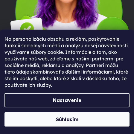
Na personalizáciu obsahu a reklám, poskytovanie
funkcií sociálnych médií a analýzu našej návštevnosti
využívame súbory cookie. Informácie o tom, ako
používate náš web, zdieľame s našimi partnermi pre
sociálne médiá, reklamu a analýzy. Partneri môžu
tieto údaje skombinovať s ďalšími informáciami, ktoré
ste im poskytli, alebo ktoré získali v dôsledku toho, že
Každý deň sme tu pre teba
používate ich služby.
Potrebuješ s niečím poradiť?
Po–Ne: 8:30 - 20:00
Nastavenie
+420 737 565 577
info
@
jabkolevne.cz
Súhlasím
Sleduj nás