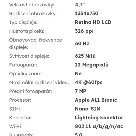
Velikost obrazovky
:
4,7"
Rozlišení obrazovky
:
1334x750
Typ displeje
:
Retina HD LCD
Hustota pixelů
:
326 ppi
Obnovovací frekvence
60 Hz
displeje
:
Svítivost displeje
:
625 Nitů
Fotoaparát
:
12 Megapixlů
Optický zoom
:
Ne
Maximální rozlišení videa
:
4K @60fps
Přední fotoaparát
:
7 MP
Procesor
:
Apple A11 Bionic
SIM
:
Nano-SIM
Konektor
:
Lightning konektor
Wi-Fi
:
802.11 a/b/g/n/ac
Bluetooth
:
5.0