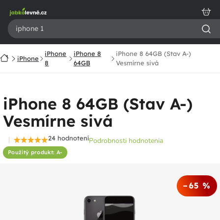
Prejsť
na
obsah
iPhone
iPhone 8
iPhone 8 64GB (Stav A-)
Domov
iPhone
8
64GB
Vesmírne sivá
iPhone 8 64GB (Stav A-)
Vesmírne sivá
24 hodnotení
Podrobnosti hodnotenia
Priemerné
Použitý produkt: A-
hodnotenie
produktu
je
–65 %
4,7
z
5