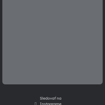
t
i
e
Sledovať na
Instagrame