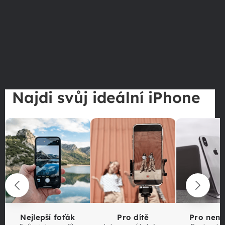
Najdi svůj ideální iPhone
Nejlepší foťák
Pro dítě
Pro nen