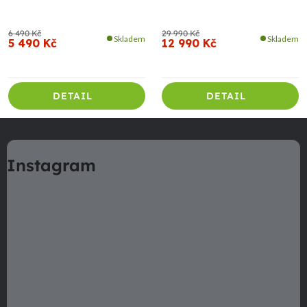
6 490 Kč
29 990 Kč
Skladem
Skladem
5 490 Kč
12 990 Kč
DETAIL
DETAIL
Z
á
Instagram
p
a
t
í