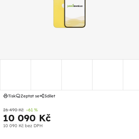
hvězdiček.
Tisk
Zeptat se
Sdílet
26 490 Kč
–61 %
10 090 Kč
10 090 Kč
bez DPH
Měrná