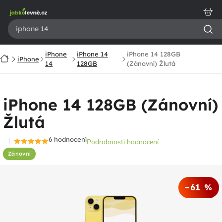
Přejít
na
obsah
iPhone
iPhone 14
iPhone 14 128GB
Domů
iPhone
14
128GB
(Zánovní) Žlutá
iPhone 14 128GB (Zánovní)
Žlutá
6 hodnocení
Podrobnosti hodnocení
Průměrné
Zánovní
hodnocení
produktu
je
–61 %
4,5
z
5