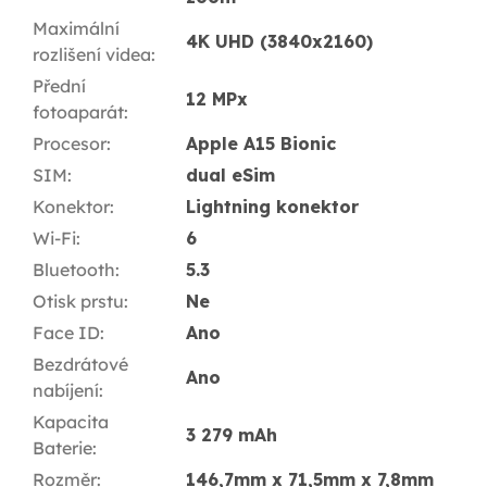
Maximální
4K UHD (3840x2160)
rozlišení videa
:
Přední
12 MPx
fotoaparát
:
Procesor
:
Apple A15 Bionic
SIM
:
dual eSim
Konektor
:
Lightning konektor
Wi-Fi
:
6
Bluetooth
:
5.3
Otisk prstu
:
Ne
Face ID
:
Ano
Bezdrátové
Ano
nabíjení
:
Kapacita
3 279 mAh
Baterie
:
Rozměr
:
146,7mm x 71,5mm x 7,8mm