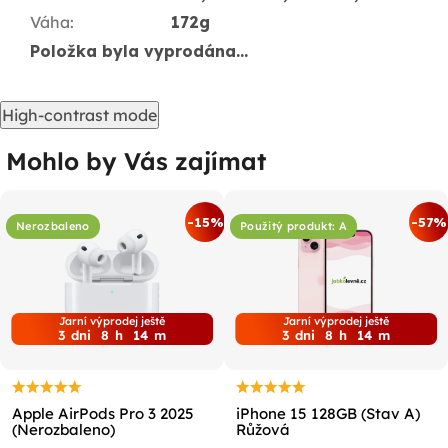
Váha
:
172g
Položka byla vyprodána…
High-contrast mode
Mohlo by Vás zajímat
-15%
-57%
Nerozbaleno
Použitý produkt: A
Jarní výprodej ještě
Jarní výprodej ještě
3
dni
8
h
14
m
3
dni
8
h
14
m
Apple AirPods Pro 3 2025
iPhone 15 128GB (Stav A)
(Nerozbaleno)
Růžová