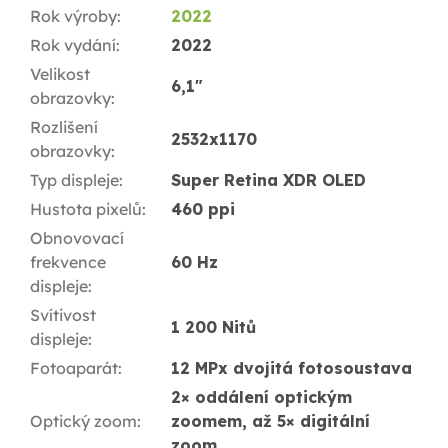
Rok výroby
:
2022
Rok vydání
:
2022
Velikost
6,1"
obrazovky
:
Rozlišení
2532x1170
obrazovky
:
Typ displeje
:
Super Retina XDR OLED
Hustota pixelů
:
460 ppi
Obnovovací
frekvence
60 Hz
displeje
:
Svítivost
1 200 Nitů
displeje
:
Fotoaparát
:
12 MPx dvojitá fotosoustava
2× oddálení optickým
Optický zoom
:
zoomem, až 5× digitální
zoom