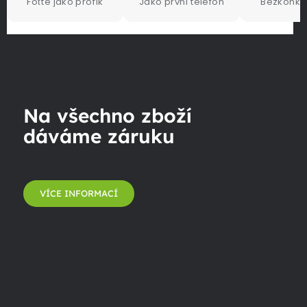
Foťte jako profík
Jako první telefon
Bezkonku
Na všechno zboží
dáváme záruku
VÍCE INFORMACÍ